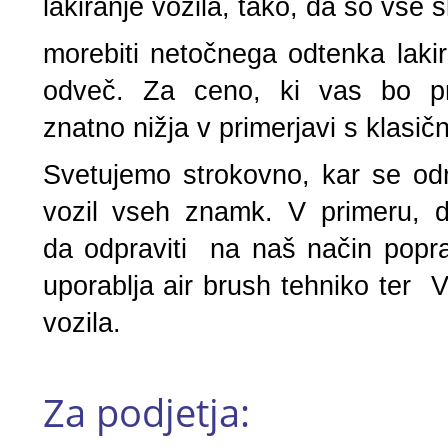
lakiranje vozila, tako, da so vse 
morebiti netočnega odtenka laki
odveč. Za ceno, ki vas bo pre
znatno nižja v primerjavi s klasič
Svetujemo strokovno, kar se odr
vozil vseh znamk. V primeru, 
da odpraviti na naš način popra
uporablja air brush tehniko ter V
vozila.
Za podjetja: